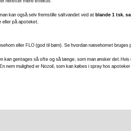
r herefter mere effektiv.
an kan også selv fremstille saltvandet ved at
blande 1 tsk. sal
 eller på apoteket.
horn eller FLO (god til børn). Se hvordan næsehornet bruges
n kan gentages så ofte og så længe, som man ønsker det.Hvis d
 En nem mulighed er Nozoil, som kan købes i spray hos apoteker 