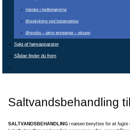
Væske i mellemørerne
Øreskylning ved betændelse
Ørevoks – tørre øregange – eksem
Salg af høreapparater
Sådan finder du frem
Saltvandsbehandling t
SALTVANDSBEHANDLING
i næsen benyttes for at fugte 