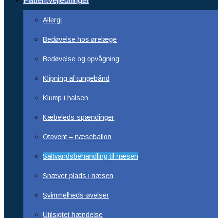
Patientvejledninger
Allergi
Bedøvelse hos ørelæge
Bedøvelse og opvågning
Klipning af tungebånd
Klump i halsen
Kæbeleds-spændinger
Otovent – næseballon
Saltvandsbehandling til næsen
Snæver plads i næsen
Svimmelheds-øvelser
Utilsigtet hændelse