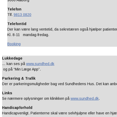
9000 Aalborg
Telefon
Tlf.
9813 0820
Telefontid
Der kan være lang ventetid, da sekretæren også hjælper patienter
Kl. 8-11 mandag-fredag.
Booking
Lukkedage
… kan ses på
www.sundhed.dk
og på “Min Læge App”.
Parkering & Trafik
Der er parkeringsmuligheder bag ved Sundhedens Hus. Det kan anbef
Links
Se nærmere oplysninger om klinikken på
www.sundhed.dk
.
Handicapforhold
Handicapvenligt. Patienterne skal være selvhjulpne eller have en hjæ