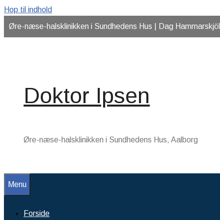
Hop til indhold
Øre-næse-halsklinikken i Sundhedens Hus | Dag Hammarskjöld
Doktor Ipsen
Øre-næse-halsklinikken i Sundhedens Hus, Aalborg
Menu
Forside