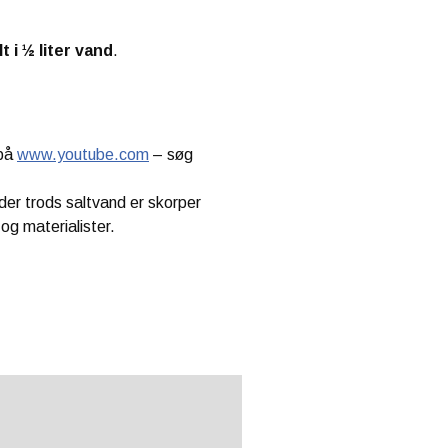
t i ½ liter vand
.
 på
www.youtube.com
– søg
er trods saltvand er skorper
og materialister.