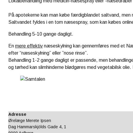
Lokalbehandling med medicin-næsespray eller -næsedråber e
På apotekerne kan man købe færdigblandet saltvand, men m
Saltvandet fyldes i en tom næsespray, som kan købes online
Behandling 5-10 gange dagligt.
En
mere effektiv
næseskylning kan gennemføres med et Næse
efter “næseskylning” eller ”nose rinse”.
Behandling 1-2 gange dagligt er passende, men behandlinge
og tørhed kan slimhinderne blødgøres med vegetabilsk olie.
Adresse
Ørelæge Merete Ipsen
Dag Hammarskjölds Gade 4, 1